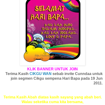
KLIK BANNER UNTUK JOIN
Terima Kasih
CIKGU WAN
sebab invite Cunndaa untuk
join segmen Cikgu sempena Hari Bapa pada 19 Jun
2011.
Terima Kasih Abah diatas kasih sayang yang abah beri.
Walau seketika cuma kita bersama,