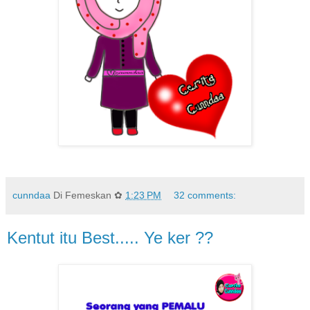
cunndaa
Di Femeskan ✿
1:23 PM
32 comments:
Kentut itu Best..... Ye ker ??