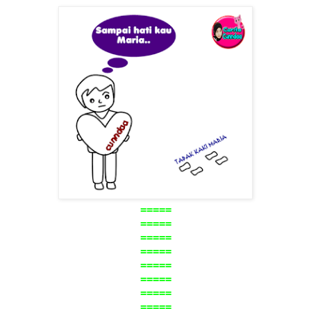
=====
=====
=====
=====
=====
=====
=====
=====